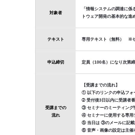
「情報システムの調達に係
対象者
トウェア開発の基本的な進め
テキスト
専用テキスト（無料） ※
申込締切
定員（100名）になり次第
【受講までの流れ】
① 以下のリンクの申込フォ
➁ 受付後3日以内に受講者
受講までの
③ セミナーのミーティング
流れ
④ セミナーに使用する専
⑤ 当日は ③のメールに記
⑥ 音声・画像の設定は主